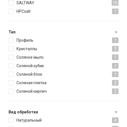
SALTWAY
10
HPCsalt
1
Тип
Профиль
1
Кристаллы
2
Соляное мыло
1
Соляной кубик
1
Соляной блок
1
Соляная плитка
3
Соляной кирпич
2
Вид обработки
Натуральный
4