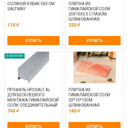
СОЛЯНОЙ КУБИК 5Х5 СМ
ПЛИТКА ИЗ
SALTWAY
ГИМАЛАЙСКОЙ СОЛИ
20Х10Х2.5 С ПАЗОМ.
ШЛИФОВАННАЯ.
НЕТОРЦОВАННАЯ
110
320
КУПИТЬ
КУПИТЬ
В НАЛИЧИИ
ПРОФИЛЬ HPCSALT AL
ПЛИТКА ИЗ
ДЛЯ БЕСКЛЕЕВОГО
ГИМАЛАЙСКОЙ СОЛИ
МОНТАЖА ГИМАЛАЙСКОЙ
20*10*15СМ
СОЛИ. СОЕДИНИТЕЛЬНЫЙ
ШЛИФОВАННАЯ
3 МЕТРА
744
140
КУПИТЬ
КУПИТЬ